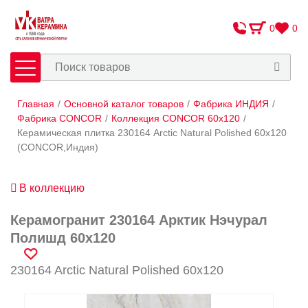
0
0
Главная
/
Основной каталог товаров
/
Фабрика ИНДИЯ
/
Плитка
Сантехника
Фабрика CONCOR
/
Коллекция CONCOR 60x120
/
Керамическая плитка 230164 Arctic Natural Polished 60x120
(CONCOR,Индия)
Оплата и доставка
Сотрудничество
В коллекцию
О Компании
Керамогранит 230164 Арктик Нэчурал
Контакты
Полишд 60x120
Адреса салонов
230164 Arctic Natural Polished 60x120