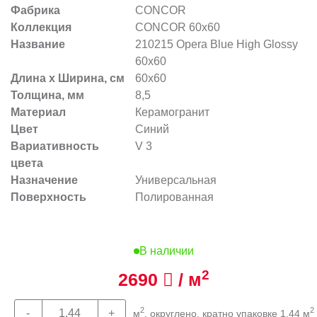
Фабрика
CONCOR
Коллекция
CONCOR 60x60
Название
210215 Opera Blue High Glossy
60x60
Длина х Ширина, см
60x60
Толщина, мм
8,5
Материал
Керамогранит
Цвет
Синий
Вариативность
V 3
цвета
Назначение
Универсальная
Поверхность
Полированная
В наличии
2
2690
/ м
2
2
м
, округлено, кратно упаковке 1,44 м