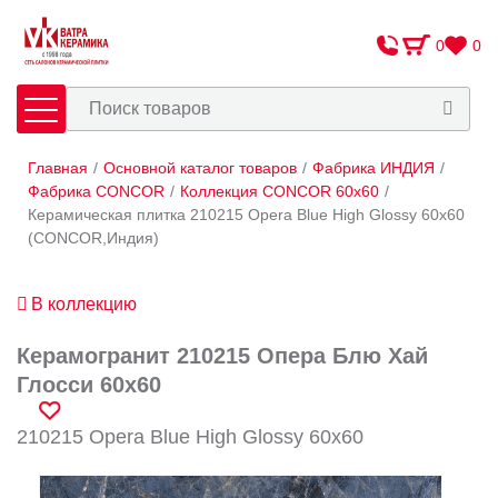
0
0
Главная
/
Основной каталог товаров
/
Фабрика ИНДИЯ
/
Плитка
Сантехника
Фабрика CONCOR
/
Коллекция CONCOR 60x60
/
Керамическая плитка 210215 Opera Blue High Glossy 60x60
(CONCOR,Индия)
Оплата и доставка
Сотрудничество
В коллекцию
О Компании
Керамогранит 210215 Опера Блю Хай
Контакты
Глосси 60x60
Адреса салонов
210215 Opera Blue High Glossy 60x60