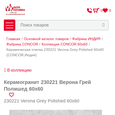
0
0
Главная
/
Основной каталог товаров
/
Фабрика ИНДИЯ
/
Плитка
Сантехника
Фабрика CONCOR
/
Коллекция CONCOR 60x60
/
Керамическая плитка 230221 Verona Grey Polished 60x60
(CONCOR,Индия)
Оплата и доставка
Сотрудничество
В коллекцию
О Компании
Керамогранит 230221 Верона Грей
Контакты
Полишед 60x60
Адреса салонов
230221 Verona Grey Polished 60x60