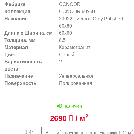
Фабрика
CONCOR
Коллекция
CONCOR 60x60
Название
230221 Verona Grey Polished
60x60
Длина х Ширина, см
60x60
Толщина, мм
8,5
Материал
Керамогранит
Цвет
Серый
Вариативность
V 1
цвета
Назначение
Универсальная
Поверхность
Полированная
В наличии
2
2690
/ м
2
2
м
, округлено, кратно упаковке 1,44 м