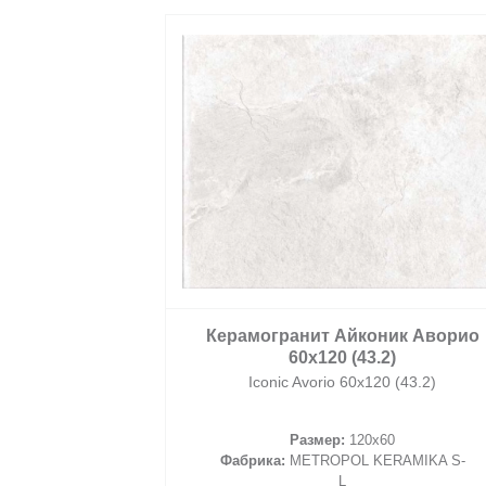
2
/ м
корзину
Керамогранит Айконик Аворио
60x120 (43.2)
Iconic Avorio 60x120 (43.2)
Размер:
120x60
Фабрика:
METROPOL KERAMIKA S-
L