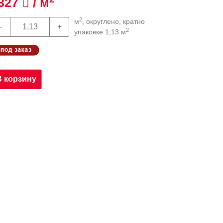
327
/ м
2
м
, округлено, кратно
2
упаковке 1,13 м
В корзину