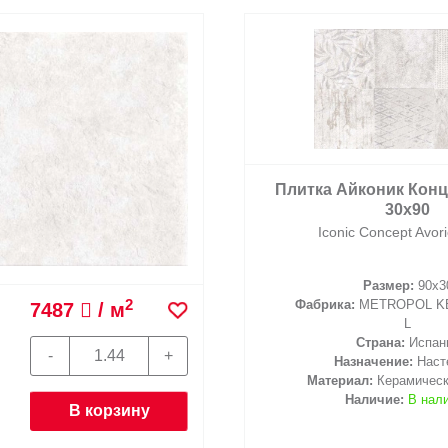
Плитка Айконик Кон
30x90
Iconic Concept Avor
Размер:
90x3
2
Фабрика:
METROPOL KE
7487
/ м
L
Страна:
Испан
Назначение:
Наст
Материал:
Керамическ
Наличие:
В нал
В корзину