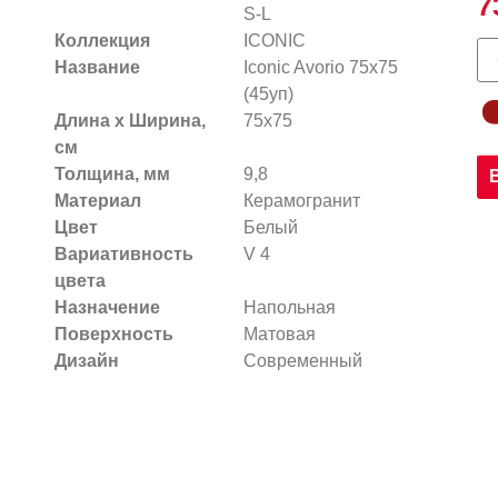
7
S-L
Коллекция
ICONIC
Название
Iconic Avorio 75x75
(45уп)
Длина х Ширина,
75x75
см
Толщина, мм
9,8
Материал
Керамогранит
Цвет
Белый
Вариативность
V 4
цвета
Назначение
Напольная
Поверхность
Матовая
Дизайн
Современный