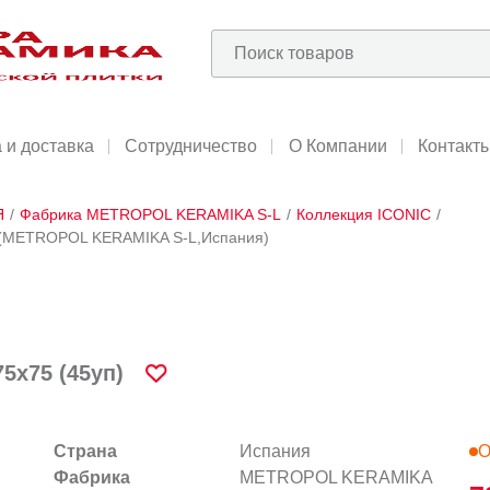
 и доставка
Сотрудничество
О Компании
Контакт
Я
/
Фабрика METROPOL KERAMIKA S-L
/
Коллекция ICONIC
/
п) (METROPOL KERAMIKA S-L,Испания)
5x75 (45уп)
Страна
Испания
О
Фабрика
METROPOL KERAMIKA