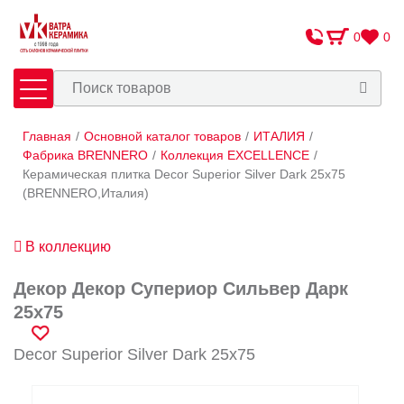
0
0
Главная
/
Основной каталог товаров
/
ИТАЛИЯ
/
Плитка
Сантехника
Фабрика BRENNERO
/
Коллекция EXCELLENCE
/
Керамическая плитка Decor Superior Silver Dark 25x75
(BRENNERO,Италия)
Оплата и доставка
Сотрудничество
В коллекцию
О Компании
Декор Декор Супериор Сильвер Дарк
Контакты
25x75
Адреса салонов
Decor Superior Silver Dark 25x75