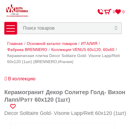
0
0
Главная
/
Основной каталог товаров
/
ИТАЛИЯ
/
Плитка
Сантехника
Фабрика BRENNERO
/
Коллекция VENUS 60x120, 60x60
/
Керамическая плитка Decor Solitaire Gold- Visone Lapp/Rett
60x120 (1шт) (BRENNERO,Италия)
Оплата и доставка
Сотрудничество
В коллекцию
О Компании
Керамогранит Декор Солитер Голд- Визон
Контакты
Лапп/Рэтт 60x120 (1шт)
Адреса салонов
Decor Solitaire Gold- Visone Lapp/Rett 60x120 (1шт)