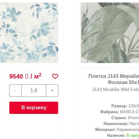
2
9540
/ м
Плитка J143 Мираб
Фолиаж 50x
J143 Mirabilia Wild Fol
Размер:
120x
В корзину
Фабрика:
MARCA 
Страна:
Итал
Назначение:
Наст
Материал:
Керамическ
Наличие:
В нал