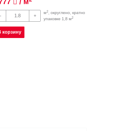
777
/ м
2
м
, округлено, кратно
2
упаковке 1,8 м
В корзину