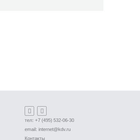
тел:
+7 (495) 532-06-30
email:
internet@kdv.ru
Контакты