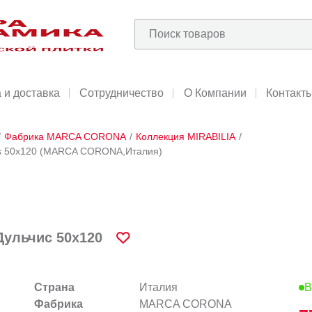
 и доставка
Сотрудничество
О Компании
Контакт
/
Фабрика MARCA CORONA
/
Коллекция MIRABILIA
/
lcis 50x120 (MARCA CORONA,Италия)
Дульчис 50x120
Страна
Италия
В
Фабрика
MARCA CORONA