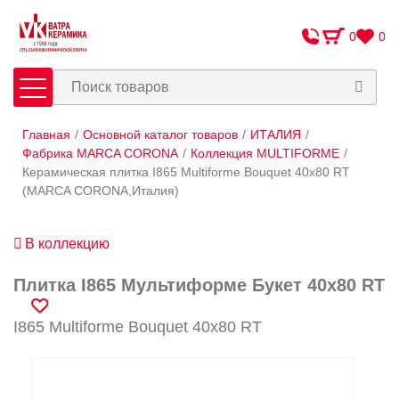
0
0
Главная
/
Основной каталог товаров
/
ИТАЛИЯ
/
Плитка
Сантехника
Фабрика MARCA CORONA
/
Коллекция MULTIFORME
/
Керамическая плитка I865 Multiforme Bouquet 40х80 RT
(MARCA CORONA,Италия)
Оплата и доставка
Сотрудничество
В коллекцию
О Компании
Плитка I865 Мультиформе Букет 40х80 RT
Контакты
I865 Multiforme Bouquet 40х80 RT
Адреса салонов