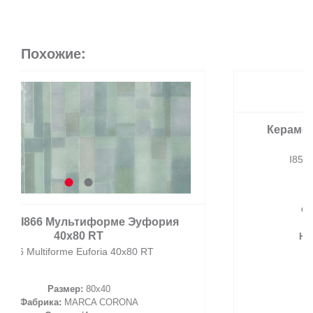
Похожие:
Керамогранит I855 Мультиформе
Аметиста 7.5х30
I855 Multiforme Ametista 7.5х30
Размер:
30x7,5
Фабрика:
MARCA CORONA
Страна:
Италия
Назначение:
Универсальная
Материал:
Керамогранит
Наличие:
В наличии
Подробнее