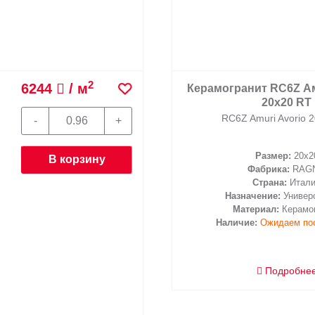
2
6244
/ м
Керамогранит RC6Z А
20х20 RT
RC6Z Amuri Avorio 
Размер:
20x2
В корзину
Фабрика:
RAG
Страна:
Итал
Назначение:
Универ
Материал:
Керамо
Наличие:
Ожидаем по
Подробне