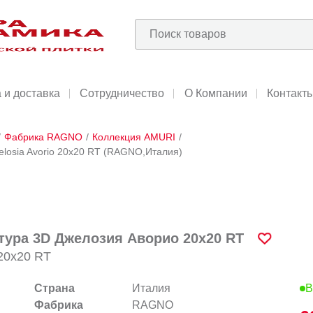
 и доставка
Сотрудничество
О Компании
Контакт
/
Фабрика RAGNO
/
Коллекция AMURI
/
elosia Avorio 20х20 RT (RAGNO,Италия)
тура 3D Джелозия Аворио 20х20 RT
 20х20 RT
Страна
Италия
В
Фабрика
RAGNO