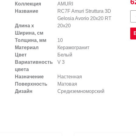
6
Коллекция
AMURI
Название
RC7F Amuri Struttura 3D
Gelosia Avorio 20х20 RT
Длина х
20x20
Ширина, см
Толщина, мм
10
Материал
Керамогранит
Цвет
Белый
Вариативность
V 3
цвета
Назначение
Настенная
Поверхность
Матовая
Дизайн
Средиземноморский