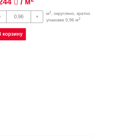
244
/ м
2
м
, округлено, кратно
2
упаковке 0,96 м
В корзину