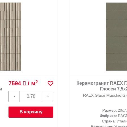
2
7594
/ м
Керамогранит RAEX Г
и
Глосси 7,5x
RAEX Glacé Muschio Gl
Размер:
20x7,
В корзину
Фабрика:
RAG
Страна:
Итал
Назначение:
Универ