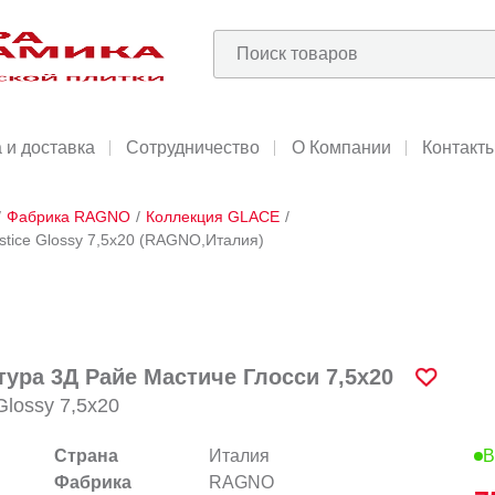
 и доставка
Сотрудничество
О Компании
Контакт
/
Фабрика RAGNO
/
Коллекция GLACE
/
stice Glossy 7,5x20 (RAGNO,Италия)
ура 3Д Райе Мастиче Глосси 7,5x20
Glossy 7,5x20
Страна
Италия
В
Фабрика
RAGNO