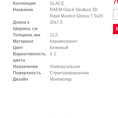
7
Коллекция
GLACE
Название
RAEM Glacé Struttura 3D
Rayé Mastice Glossy 7,5x20
Длина х
20x7,5
Ширина, см
Толщина, мм
11,5
Материал
Керамогранит
Цвет
Бежевый
Вариативность
V 2
цвета
Назначение
Универсальная
Поверхность
Структурированная
Дизайн
Моноколор