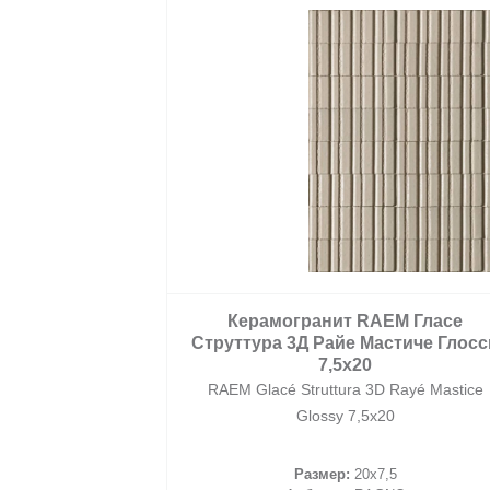
2
/ м
Керамогранит RAEM Гласе
Струттура 3Д Райе Мастиче Глосс
7,5x20
RAEM Glacé Struttura 3D Rayé Mastice
Glossy 7,5x20
корзину
Размер:
20x7,5