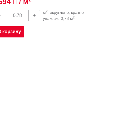
594
/ м
2
м
, округлено, кратно
2
упаковке 0,78 м
В корзину