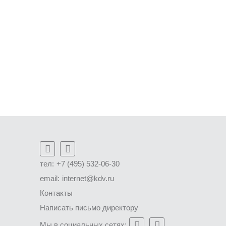
тел:
+7 (495) 532-06-30
email:
internet@kdv.ru
Контакты
Написать письмо директору
Мы в социальных сетях: