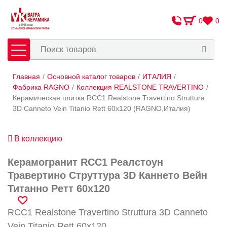
0
0
Главная
/
Основной каталог товаров
/
ИТАЛИЯ
/
Плитка
Сантехника
Фабрика RAGNO
/
Коллекция REALSTONE TRAVERTINO
/
Керамическая плитка RCC1 Realstone Travertino Struttura
3D Canneto Vein Titanio Rett 60х120 (RAGNO,Италия)
Оплата и доставка
Сотрудничество
В коллекцию
О Компании
Керамогранит RCC1 Реалстоун
Контакты
Травертино Струттура 3D Каннето Вейн
Титанно Ретт 60х120
Адреса салонов
RCC1 Realstone Travertino Struttura 3D Canneto
Vein Titanio Rett 60х120