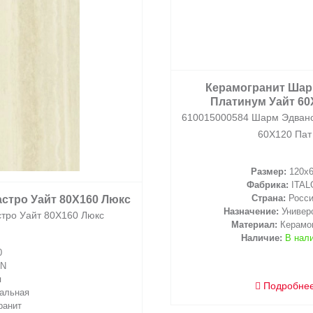
Керамогранит Шар
Платинум Уайт 60
610015000584 Шарм Эдванс
60X120 Пат
Размер:
120x
Фабрика:
ITAL
Страна:
Росс
стро Уайт 80X160 Люкс
Назначение:
Универ
тро Уайт 80X160 Люкс
Материал:
Керамо
Наличие:
В нал
0
ON
я
Подробне
альная
ранит