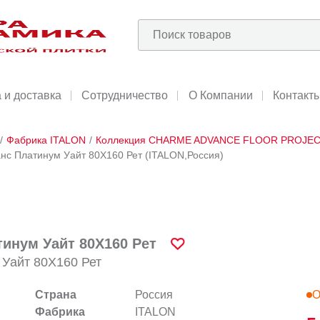
 и доставка
Сотрудничество
О Компании
Контакт
/
Фабрика ITALON
/
Коллекция CHARME ADVANCE FLOOR PROJE
с Платинум Уайт 80X160 Рет (ITALON,Россия)
инум Уайт 80X160 Рет
Уайт 80X160 Рет
Страна
Россия
О
Фабрика
ITALON