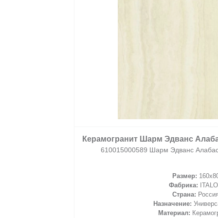
2
/ м
2
м
Керамогранит Шарм Эдванс Алаба
корзину
610015000589 Шарм Эдванс Алабас
Размер:
160x8
Фабрика:
ITAL
Страна:
Росси
Назначение:
Универс
Материал:
Керамог