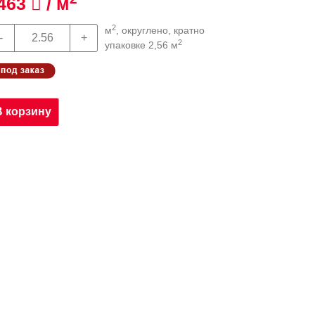
463
/ м
2
м
, округлено, кратно
2
упаковке 2,56 м
В корзину