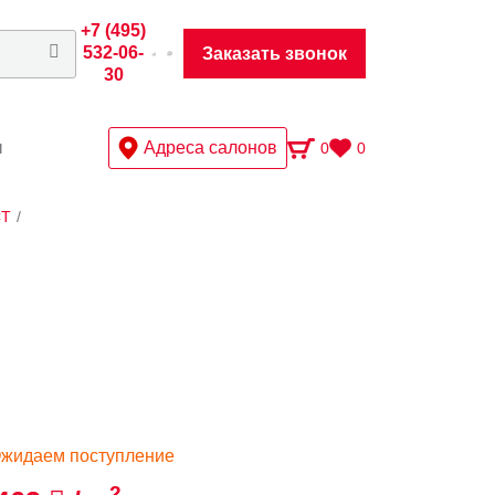
+7 (495)
532-06-
Заказать звонок
30
ы
Адреса салонов
0
0
CT
/
жидаем поступление
2