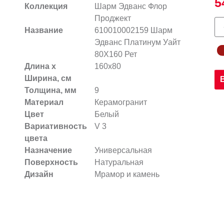
5
Коллекция
Шарм Эдванс Флор
Проджект
Название
610010002159 Шарм
Эдванс Платинум Уайт
80X160 Рет
Длина х
160x80
Ширина, см
Толщина, мм
9
Материал
Керамогранит
Цвет
Белый
Вариативность
V 3
цвета
Назначение
Универсальная
Поверхность
Натуральная
Дизайн
Мрамор и камень