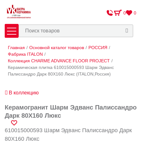
0
0
Главная
/
Основной каталог товаров
/
РОССИЯ
/
Плитка
Сантехника
Фабрика ITALON
/
Коллекция CHARME ADVANCE FLOOR PROJECT
/
Керамическая плитка 610015000593 Шарм Эдванс
Оплата и доставка
Палиссандро Дарк 80X160 Люкс (ITALON,Россия)
Сотрудничество
О Компании
В коллекцию
Контакты
Керамогранит Шарм Эдванс Палиссандро
Дарк 80X160 Люкс
Адреса салонов
610015000593 Шарм Эдванс Палиссандро Дарк
80X160 Люкс