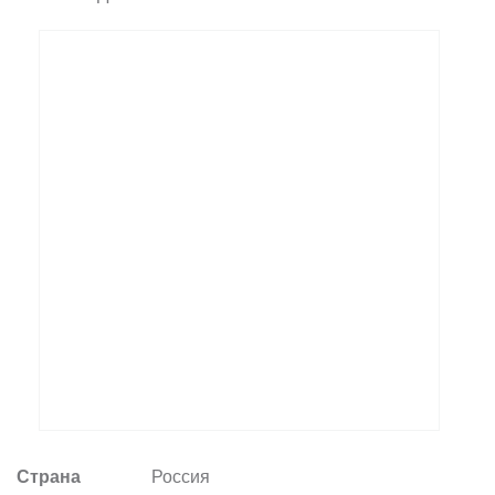
Заказать звонок
+7 (495) 532-06-30
internet@kdv.ru
Страна
Россия