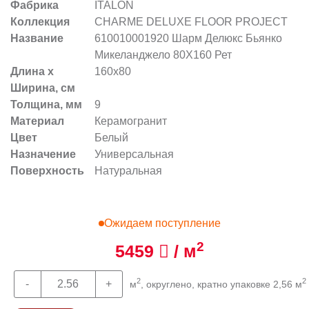
Фабрика
ITALON
Коллекция
CHARME DELUXE FLOOR PROJECT
Название
610010001920 Шарм Делюкс Бьянко
Микеланджело 80X160 Рет
Длина х
160x80
Ширина, см
Толщина, мм
9
Материал
Керамогранит
Цвет
Белый
Назначение
Универсальная
Поверхность
Натуральная
Ожидаем поступление
2
5459
/ м
2
2
м
, округлено, кратно упаковке 2,56 м