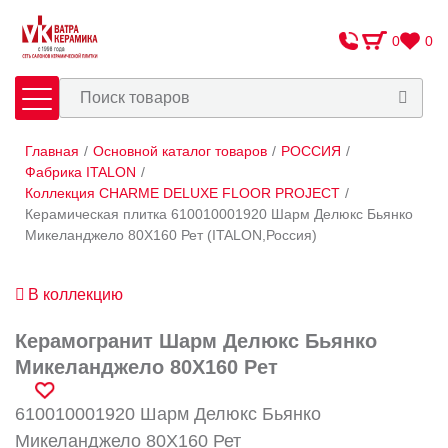
0
0
Главная
/
Основной каталог товаров
/
РОССИЯ
/
Плитка
Сантехника
Фабрика ITALON
/
Коллекция CHARME DELUXE FLOOR PROJECT
/
Керамическая плитка 610010001920 Шарм Делюкс Бьянко
Оплата и доставка
Микеланджело 80X160 Рет (ITALON,Россия)
Сотрудничество
О Компании
В коллекцию
Контакты
Керамогранит Шарм Делюкс Бьянко
Микеланджело 80X160 Рет
Адреса салонов
610010001920 Шарм Делюкс Бьянко
Микеланджело 80X160 Рет