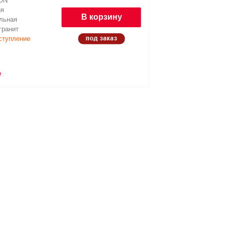
ON
ия
В корзину
льная
Наличи
гранит
ступление
е