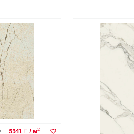
2
5541
/ м
м