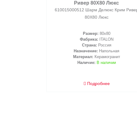
Ривер 80X80 Люкс
610015000512 Шарм Делюкс Крим Риве
80X80 Люкс
Размер:
80x80
Фабрика:
ITALON
2
/ м
Страна:
Россия
2
м
Назначение:
Напольная
Материал:
Керамогранит
Наличие:
В наличии
Подробнее
корзину