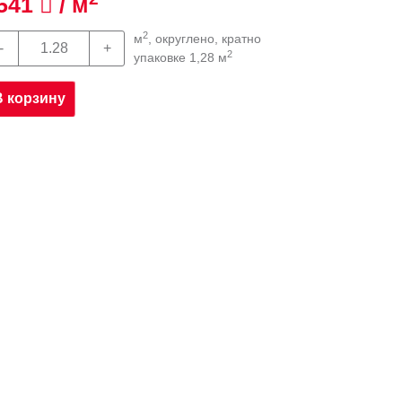
541
/ м
2
м
, округлено, кратно
2
упаковке 1,28 м
В корзину