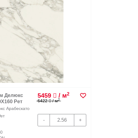
2
5459
/ м
м Делюкс
Керамо
2
6422
/ м
0X160 Рет
Гриджио
кс Арабескато
610010001
ет
Ор
80