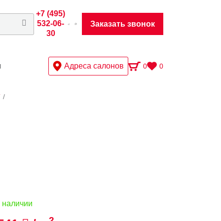
+7 (495)
532-06-
Заказать звонок
30
ы
Адреса салонов
0
0
T
/
 наличии
2