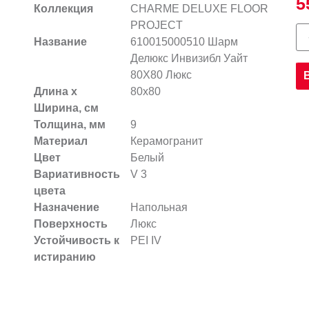
5
Коллекция
CHARME DELUXE FLOOR
PROJECT
Название
610015000510 Шарм
Делюкс Инвизибл Уайт
80X80 Люкс
Длина х
80x80
Ширина, см
Толщина, мм
9
Материал
Керамогранит
Цвет
Белый
Вариативность
V 3
цвета
Назначение
Напольная
Поверхность
Люкс
Устойчивость к
PEI IV
истиранию