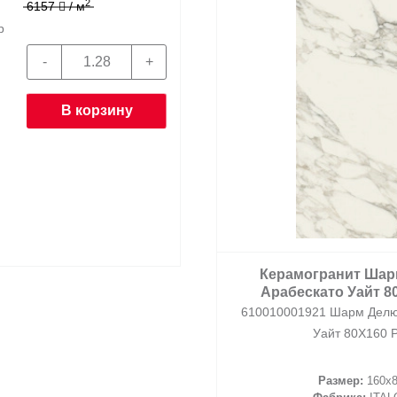
2
6157
/ м
р
В корзину
Керамогранит Шар
Арабескато Уайт 8
610010001921 Шарм Делю
Уайт 80X160 Р
Размер:
160x