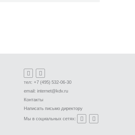
тел:
+7 (495) 532-06-30
email:
internet@kdv.ru
Контакты
Написать письмо директору
Мы в социальных сетях: