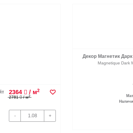
Декор Магнетик Дарк 
Magnetique Dark 
2
2364
/ м
йт
Мат
2
2781
/ м
Наличи