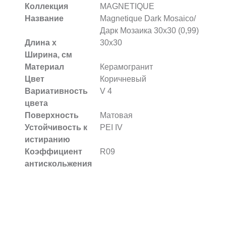
Коллекция
MAGNETIQUE
Название
Magnetique Dark Mosaico/
Дарк Мозаика 30х30 (0,99)
Длина х
30x30
Ширина, см
Материал
Керамогранит
Цвет
Коричневый
Вариативность
V 4
цвета
Поверхность
Матовая
Устойчивость к
PEI IV
истиранию
Коэффициент
R09
антискольжения