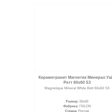
2
 м
Керамогранит Магнетик Минерал Уа
Ретт 60х60 S3
Magnetique Mineral White Rett 60х60 S3
Размер:
60x60
Фабрика:
ITALON
рзину
Страна:
Россия