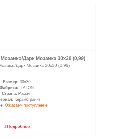
Мозаико/Дарк Мозаика 30х30 (0,99)
Керамогр
Mosaico/Дарк Мозаика 30х30 (0,99)
Magnetiq
Размер:
30x30
Фабрика:
ITALON
Страна:
Россия
ериал:
Керамогранит
е:
Ожидаем поступление
Н
Нал
Подробнее