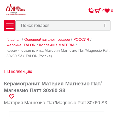
0
0
Главная
/
Основной каталог товаров
/
РОССИЯ
/
Плитка
Сантехника
Фабрика ITALON
/
Коллекция MATERIA
/
Керамическая плитка Материя Магнезио Пат/Magnesio Patt
30x60 S3 (ITALON,Россия)
Оплата и доставка
Сотрудничество
В коллекцию
О Компании
Керамогранит Материя Магнезио Пат/
Контакты
Магнезио Патт 30x60 S3
Адреса салонов
Материя Магнезио Пат/Magnesio Patt 30x60 S3