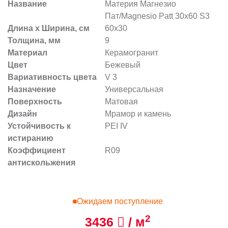
Название
Материя Магнезио
Пат/Magnesio Patt 30x60 S3
Длина х Ширина, см
60x30
Толщина, мм
9
Материал
Керамогранит
Цвет
Бежевый
Вариативность цвета
V 3
Назначение
Универсальная
Поверхность
Матовая
Дизайн
Мрамор и камень
Устойчивость к
PEI IV
истиранию
Коэффициент
R09
антискольжения
Ожидаем поступление
2
3436
/ м