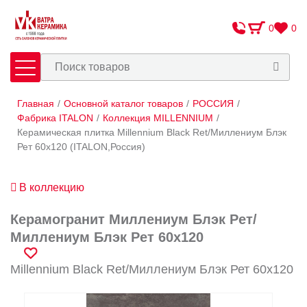
0
0
Главная
/
Основной каталог товаров
/
РОССИЯ
/
Плитка
Сантехника
Фабрика ITALON
/
Коллекция MILLENNIUM
/
Керамическая плитка Millennium Black Ret/Миллениум Блэк
Рет 60х120 (ITALON,Россия)
Оплата и доставка
Сотрудничество
В коллекцию
О Компании
Керамогранит Миллениум Блэк Рет/
Контакты
Миллениум Блэк Рет 60х120
Адреса салонов
Millennium Black Ret/Миллениум Блэк Рет 60х120