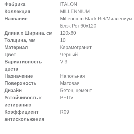
Фабрика
ITALON
Коллекция
MILLENNIUM
Название
Millennium Black Ret/Миллениум
Блэк Рет 60х120
Длина х Ширина, см
120x60
Толщина, мм
10
Материал
Керамогранит
Цвет
Черный
Вариативность
V 3
цвета
Назначение
Напольная
Поверхность
Матовая
Дизайн
Бетон, цемент
Устойчивость к
PEI IV
истиранию
Коэффициент
R09
антискольжения