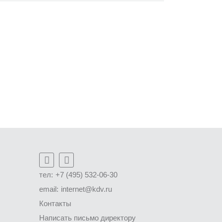
тел:
+7 (495) 532-06-30
email:
internet@kdv.ru
Контакты
Написать письмо директору