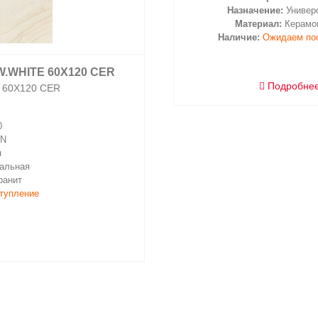
Назначение:
Универ
Материал:
Керамо
Наличие:
Ожидаем по
W.WHITE 60X120 CER
Подробне
 60X120 CER
0
ON
я
альная
ранит
тупление