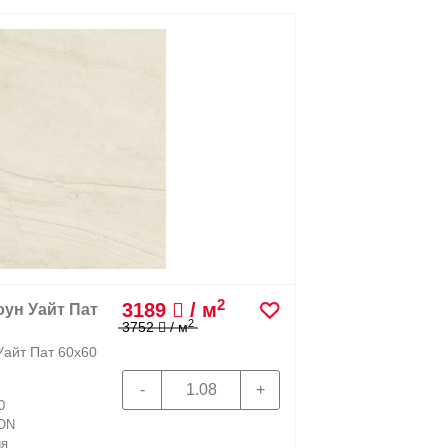
2
3189
/ м
ун Уайт Пат
2
3752
/ м
Уайт Пат 60х60
0
ON
ия