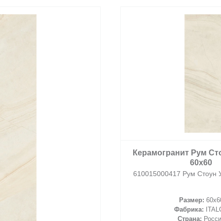
Керамогранит Рум Сто
60х60
610015000417 Рум Стоун 
Размер:
60x6
Фабрика:
ITAL
Страна:
Росс