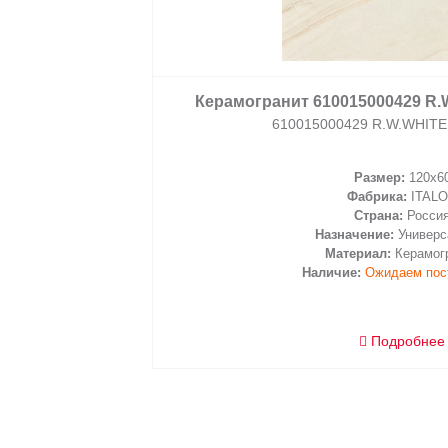
корзину
Керамогранит 610015000429 R.
610015000429 R.W.WHITE
Размер:
120x6
Фабрика:
ITAL
Страна:
Росси
Назначение:
Универс
Материал:
Керамог
Наличие:
Ожидаем пос
Подробнее