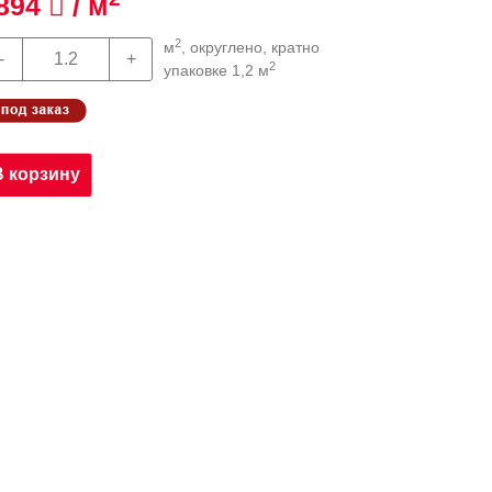
894
/ м
2
м
, округлено, кратно
2
упаковке 1,2 м
В корзину