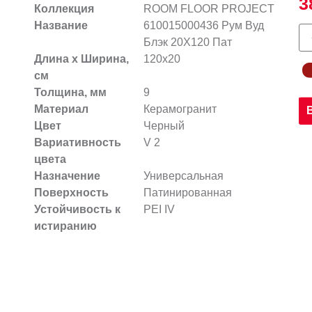
3
Коллекция
ROOM FLOOR PROJECT
Название
610015000436 Рум Вуд
Блэк 20X120 Пат
Длина х Ширина,
120x20
см
Толщина, мм
9
Материал
Керамогранит
Цвет
Черный
Вариативность
V 2
цвета
Назначение
Универсальная
Поверхность
Патинированная
Устойчивость к
PEI IV
истиранию