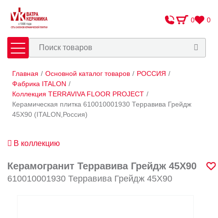
0
0
Главная
/
Основной каталог товаров
/
РОССИЯ
/
Плитка
Сантехника
Фабрика ITALON
/
Коллекция TERRAVIVA FLOOR PROJECT
/
Керамическая плитка 610010001930 Терравива Грейдж
Оплата и доставка
45X90 (ITALON,Россия)
Сотрудничество
О Компании
В коллекцию
Контакты
Керамогранит Терравива Грейдж 45X90
610010001930 Терравива Грейдж 45X90
Адреса салонов