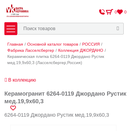
0
0
Главная
/
Основной каталог товаров
/
РОССИЯ
/
Плитка
Сантехника
Фабрика Ласселсбергер
/
Коллекция ДЖОРДАНО
/
Керамическая плитка 6264-0119 Джордано Рустик
мед.19,9х60,3 (Ласселсбергер,Россия)
Оплата и доставка
Сотрудничество
В коллекцию
О Компании
Керамогранит 6264-0119 Джордано Рустик
Контакты
мед.19,9х60,3
Адреса салонов
6264-0119 Джордано Рустик мед.19,9х60,3