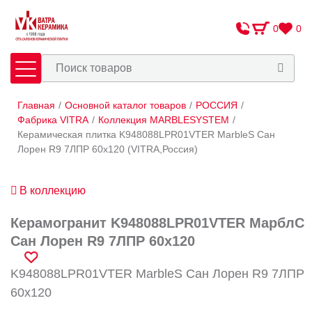
0
0
Главная
/
Основной каталог товаров
/
РОССИЯ
/
Плитка
Сантехника
Фабрика VITRA
/
Коллекция MARBLESYSTEM
/
Керамическая плитка K948088LPR01VTER MarbleS Сан
Лорен R9 7ЛПР 60x120 (VITRA,Россия)
Оплата и доставка
Сотрудничество
В коллекцию
О Компании
Керамогранит K948088LPR01VTER МарблС
Контакты
Сан Лорен R9 7ЛПР 60x120
Адреса салонов
K948088LPR01VTER MarbleS Сан Лорен R9 7ЛПР
60x120