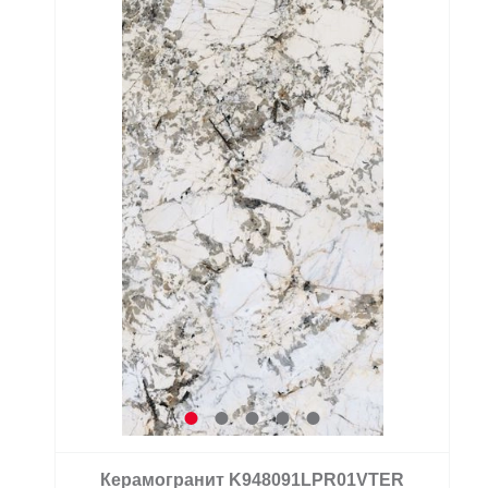
Керамогранит K948091LPR01VTER