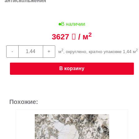
антискольжения
В наличии
2
3627
/ м
2
2
м
, округлено, кратно упаковке 1,44 м
В корзину
Похожие: