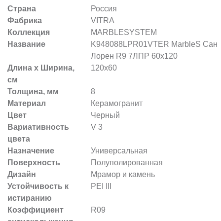
Страна
Россия
Фабрика
VITRA
Коллекция
MARBLESYSTEM
Название
K948088LPR01VTER MarbleS Сан
Лорен R9 7ЛПР 60x120
Длина х Ширина,
120x60
см
Толщина, мм
8
Материал
Керамогранит
Цвет
Черный
Вариативность
V 3
цвета
Назначение
Универсальная
Поверхность
Полуполированная
Дизайн
Мрамор и камень
Устойчивость к
PEI III
истиранию
Коэффициент
R09