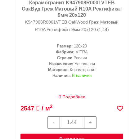
Керамогранит K947908R0001VTEB
ОакВуд Греж Матовый R10A Ректификат
9мм 20x120
K947908R0001VTEB OakWood Греж Матовый
R10A Ректификат 9мм 20x120 (1,44)
Размер:
120x20
Фабрика:
VITRA
Страна:
Россия
Назначение:
Напольная
Материал:
Керамогранит
Наличие:
В наличии
Подробнее
2
2547
/ м