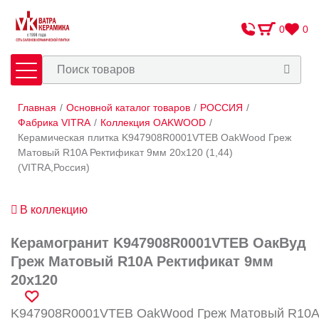
0
0
Главная
/
Основной каталог товаров
/
РОССИЯ
/
Плитка
Сантехника
Фабрика VITRA
/
Коллекция OAKWOOD
/
Керамическая плитка K947908R0001VTEB OakWood Греж
Матовый R10A Ректификат 9мм 20x120 (1,44)
Оплата и доставка
(VITRA,Россия)
Сотрудничество
О Компании
В коллекцию
Контакты
Керамогранит K947908R0001VTEB ОакВуд
Греж Матовый R10A Ректификат 9мм
Адреса салонов
20x120
K947908R0001VTEB OakWood Греж Матовый R10A