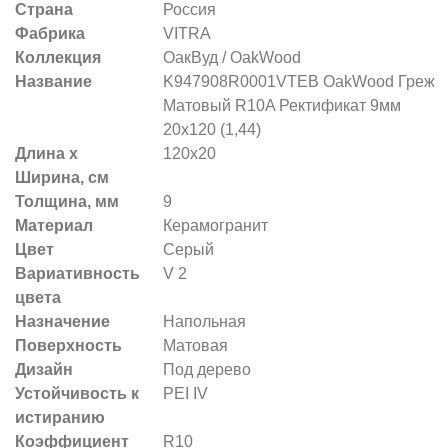
Страна
Россия
Фабрика
VITRA
Коллекция
ОакВуд / OakWood
Название
K947908R0001VTEB OakWood Греж
Матовый R10A Ректификат 9мм
20x120 (1,44)
Длина х
120x20
Ширина, см
Толщина, мм
9
Материал
Керамогранит
Цвет
Серый
Вариативность
V 2
цвета
Назначение
Напольная
Поверхность
Матовая
Дизайн
Под дерево
Устойчивость к
PEI IV
истиранию
Коэффициент
R10