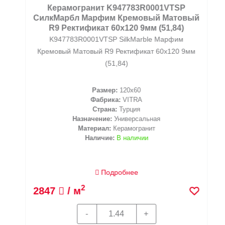
Керамогранит K947783R0001VTSP
СилкМарбл Марфим Кремовый Матовый
R9 Ректификат 60x120 9мм (51,84)
K947783R0001VTSP SilkMarble Марфим
Кремовый Матовый R9 Ректификат 60x120 9мм
(51,84)
Размер:
120x60
Фабрика:
VITRA
Страна:
Турция
Назначение:
Универсальная
Материал:
Керамогранит
Наличие:
В наличии
Подробнее
2
2847
/ м