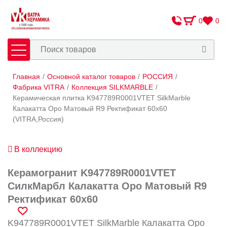
0
0
Главная
/
Основной каталог товаров
/
РОССИЯ
/
Плитка
Сантехника
Фабрика VITRA
/
Коллекция SILKMARBLE
/
Керамическая плитка K947789R0001VTET SilkMarble
Калакатта Оро Матовый R9 Ректификат 60x60
Оплата и доставка
(VITRA,Россия)
Сотрудничество
О Компании
В коллекцию
Контакты
Керамогранит K947789R0001VTET
СилкМарбл Калакатта Оро Матовый R9
Адреса салонов
Ректификат 60x60
K947789R0001VTET SilkMarble Калакатта Оро