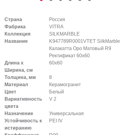
Страна
Россия
Фабрика
VITRA
Коллекция
SILKMARBLE
Название
K947789R0001VTET SilkMarble
Калакатта Оро Матовый R9
Ректификат 60x60
Длина х
60x60
Ширина, см
Толщина, мм
8
Материал
Керамогранит
Цвет
Белый
Вариативность
V 2
цвета
Назначение
Универсальная
Устойчивость к
PEI IV
истиранию