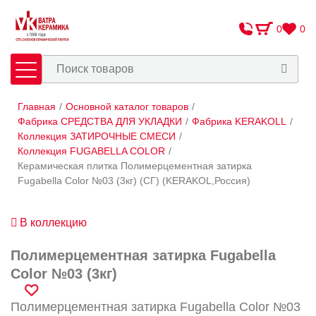
0
0
Главная
/
Основной каталог товаров
/
Плитка
Сантехника
Фабрика СРЕДСТВА ДЛЯ УКЛАДКИ
/
Фабрика KERAKOLL
/
Коллекция ЗАТИРОЧНЫЕ СМЕСИ
/
Коллекция FUGABELLA COLOR
/
Оплата и доставка
Керамическая плитка Полимерцементная затирка
Сотрудничество
Fugabella Color №03 (3кг) (СГ) (KERAKOL,Россия)
О Компании
В коллекцию
Контакты
Полимерцементная затирка Fugabella
Адреса салонов
Color №03 (3кг)
Полимерцементная затирка Fugabella Color №03