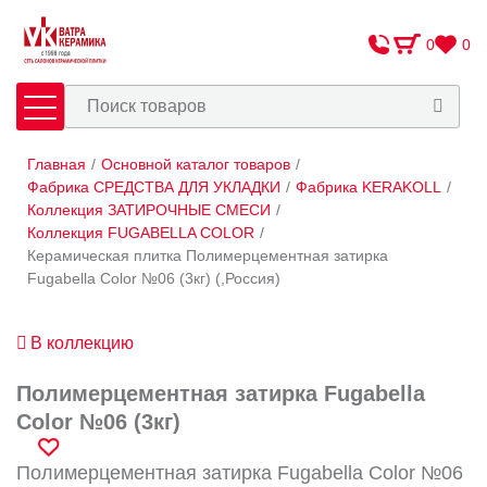
0
0
Главная
/
Основной каталог товаров
/
Плитка
Сантехника
Фабрика СРЕДСТВА ДЛЯ УКЛАДКИ
/
Фабрика KERAKOLL
/
Коллекция ЗАТИРОЧНЫЕ СМЕСИ
/
Коллекция FUGABELLA COLOR
/
Оплата и доставка
Керамическая плитка Полимерцементная затирка
Сотрудничество
Fugabella Color №06 (3кг) (,Россия)
О Компании
В коллекцию
Контакты
Полимерцементная затирка Fugabella
Адреса салонов
Color №06 (3кг)
Полимерцементная затирка Fugabella Color №06