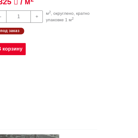
325
/ м
2
м
, округлено, кратно
2
упаковке 1 м
В корзину