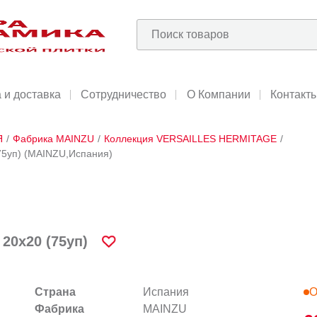
 и доставка
Сотрудничество
О Компании
Контакт
Я
/
Фабрика MAINZU
/
Коллекция VERSAILLES HERMITAGE
/
(75уп) (MAINZU,Испания)
20х20 (75уп)
Страна
Испания
О
Фабрика
MAINZU