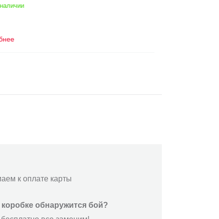
ичии
Н
е
маем к оплате карты
й коробке обнаружится бой?