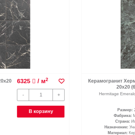
2
6325
/ м
20
Керамогранит Хермит
20х20 (60уп
Hermitage Emerald 20
Размер:
20x2
В корзину
Фабрика:
MAIN
Страна:
Испан
Назначение:
Универ
Материал:
Керамо