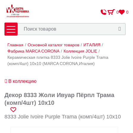
0
0
Главная
/
Основной каталог товаров
/
ИТАЛИЯ
/
Плитка
Сантехника
Фабрика MARCA CORONA
/
Коллекция JOLIE
/
Керамическая плитка 8333 Jolie Ivoire Purple Trama
(комп/4шт) 10х10 (MARCA CORONA,Италия)
Оплата и доставка
Сотрудничество
В коллекцию
О Компании
Декор 8333 Жоли Ивуар Пёрпл Трама
Контакты
(комп/4шт) 10х10
Адреса салонов
8333 Jolie Ivoire Purple Trama (комп/4шт) 10х10