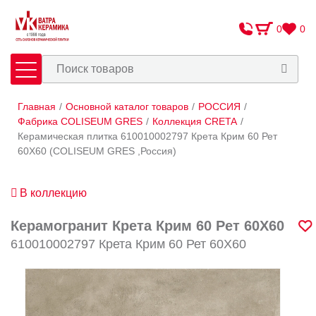
0
0
Главная
/
Основной каталог товаров
/
РОССИЯ
/
Плитка
Сантехника
Фабрика COLISEUM GRES
/
Коллекция CRETA
/
Керамическая плитка 610010002797 Крета Крим 60 Рет
60X60 (COLISEUM GRES ,Россия)
Оплата и доставка
Сотрудничество
В коллекцию
О Компании
Керамогранит Крета Крим 60 Рет 60X60
Контакты
610010002797 Крета Крим 60 Рет 60X60
Адреса салонов