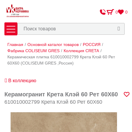
0
0
Главная
/
Основной каталог товаров
/
РОССИЯ
/
Плитка
Сантехника
Фабрика COLISEUM GRES
/
Коллекция CRETA
/
Керамическая плитка 610010002799 Крета Клэй 60 Рет
60X60 (COLISEUM GRES ,Россия)
Оплата и доставка
Сотрудничество
В коллекцию
О Компании
Керамогранит Крета Клэй 60 Рет 60X60
Контакты
610010002799 Крета Клэй 60 Рет 60X60
Адреса салонов