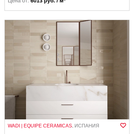
Цена от:
6013 руб. / м
WADI
| EQUIPE CERAMICAS
,
ИСПАНИЯ