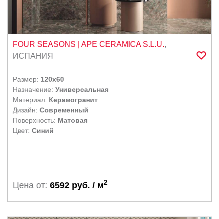
ИСЛА / ISLA
ITALON
Ширина, см.
KEOPE
FOUR SEASONS
| APE CERAMICA S.L.U.
,
KERAKOL
-
ИСПАНИЯ
KERAMA MARAZZI
LA FENICE
Размер:
120x60
LEOPARD
Назначение:
Универсальная
Толщина, мм.
Материал:
Керамогранит
MAINZU
Дизайн:
Современный
-
MARCA CORONA
Поверхность:
Матовая
Цвет:
Синий
METROPOL KERAMIKA S-L
MONOPOLE
NANDA TILES
NATUCER
2
Цена от:
6592 руб. / м
PAMESA
PERONDA