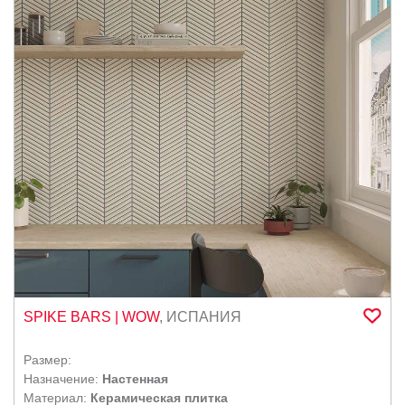
RAGNO
SERENISSIMA CIR
SETTECENTO
SETTECENTO ( Италия)
STN CERAMIKA
VITRA
WOW
Ласселсбергер
DNA Tiles
DUE G
CERDOMUS
ITALON CONTRACT
SPIKE BARS
| WOW
,
ИСПАНИЯ
Размер:
Назначение:
Настенная
Материал:
Керамическая плитка