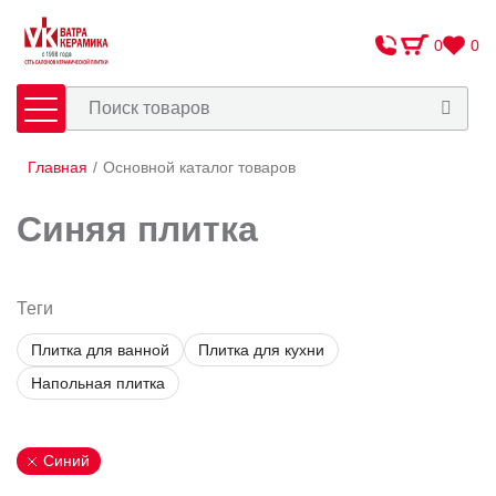
0
0
Главная
/
Основной каталог товаров
Плитка
Сантехника
Синяя плитка
Оплата и доставка
Сотрудничество
Теги
Назначение
О Компании
Плитка для ванной
Плитка для кухни
Контакты
Керамическая плитка
Цвет (1)
Напольная плитка
Плитка для ванной
Адреса салонов
Белый
Мозаика
Дизайн
Бежевый
Синий
Напольная плитка
Средиземноморский
Серый
Керамогранит