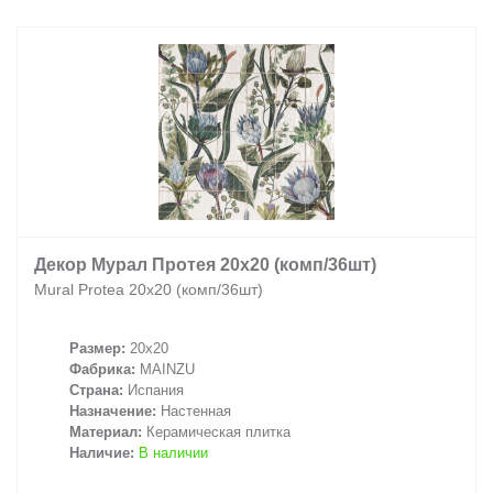
Заказать звонок
+7 (495) 532-06-30
internet@kdv.ru
Декор Мурал Протея 20х20 (комп/36шт)
Mural Protea 20х20 (комп/36шт)
Размер:
20x20
Фабрика:
MAINZU
Страна:
Испания
Назначение:
Настенная
Материал:
Керамическая плитка
Наличие:
В наличии