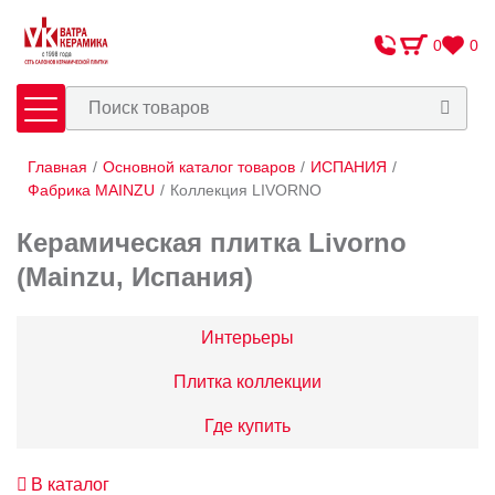
0
0
Главная
/
Основной каталог товаров
/
ИСПАНИЯ
/
Плитка
Сантехника
Фабрика MAINZU
/
Коллекция LIVORNO
Керамическая плитка Livorno
Оплата и доставка
(Mainzu, Испания)
Сотрудничество
О Компании
Интерьеры
Контакты
Плитка коллекции
Адреса салонов
Где купить
В каталог