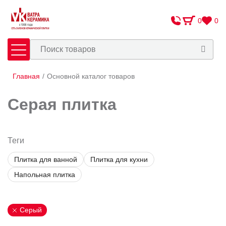
0
0
Главная
/
Основной каталог товаров
Плитка
Сантехника
Серая плитка
Оплата и доставка
Сотрудничество
Теги
Назначение
О Компании
Плитка для ванной
Плитка для кухни
Контакты
Керамическая плитка
Цвет (1)
Напольная плитка
Плитка для ванной
Адреса салонов
Белый
Мозаика
Дизайн
Бежевый
Серый
Напольная плитка
Средиземноморский
Серый
Керамогранит