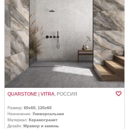
RAGNO
SERENISSIMA CIR
SETTECENTO
SETTECENTO ( Италия)
STN CERAMIKA
VITRA
WOW
Ласселсбергер
DNA Tiles
DUE G
CERDOMUS
QUARSTONE
| VITRA
,
РОССИЯ
ITALON CONTRACT
Размер:
60x60, 120x60
Назначение:
Универсальная
Материал:
Керамогранит
Дизайн:
Мрамор и камень