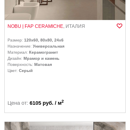
ИСЛА / ISLA
ITALON
Ширина, см.
KEOPE
NOBU
| FAP CERAMICHE
,
ИТАЛИЯ
KERAKOL
-
KERAMA MARAZZI
Размер:
120x60, 80x80, 24x6
LA FENICE
Назначение:
Универсальная
Материал:
Керамогранит
LEOPARD
Толщина, мм.
Дизайн:
Мрамор и камень
MAINZU
Поверхность:
Матовая
-
MARCA CORONA
Цвет:
Серый
METROPOL KERAMIKA S-L
MONOPOLE
NANDA TILES
2
Цена от:
6105 руб. / м
NATUCER
PAMESA
PERONDA