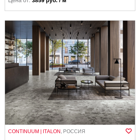
Цена от:
3859 руб. / м
CONTINUUM
| ITALON
,
РОССИЯ