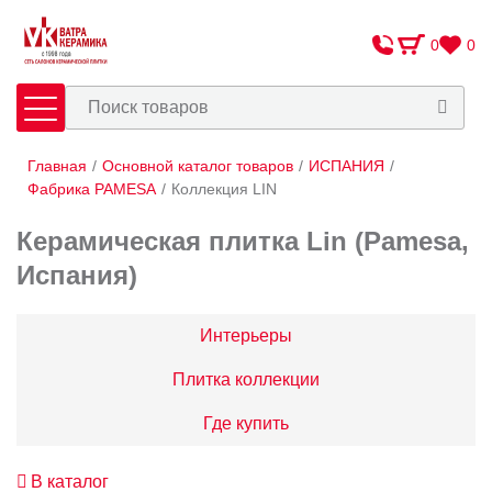
0
0
Главная
/
Основной каталог товаров
/
ИСПАНИЯ
/
Плитка
Сантехника
Фабрика PAMESA
/
Коллекция LIN
Керамическая плитка Lin (Pamesa,
Оплата и доставка
Испания)
Сотрудничество
О Компании
Интерьеры
Контакты
Плитка коллекции
Адреса салонов
Где купить
В каталог