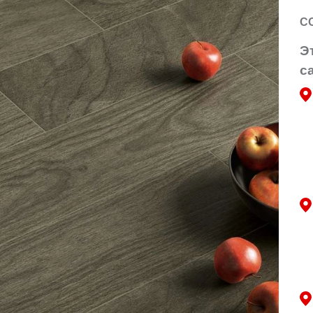
C
Э
с