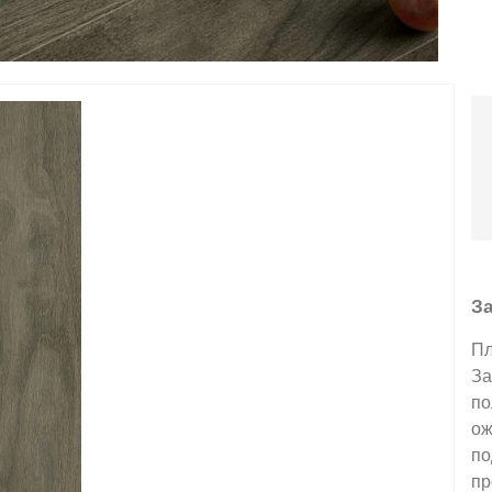
За
Пл
За
по
ож
по
пр