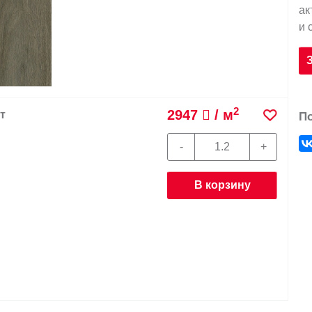
ак
и 
2
2947
/ м
т
П
В корзину