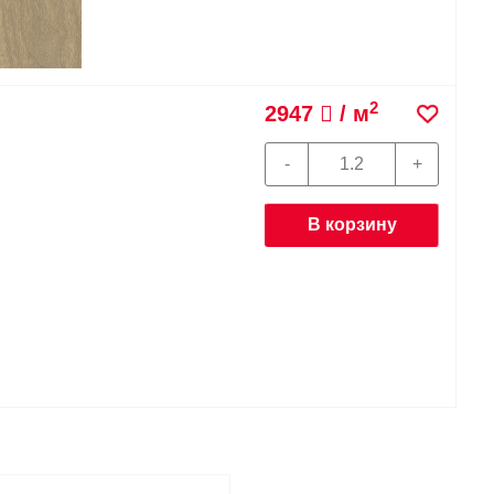
2
2947
/ м
В корзину