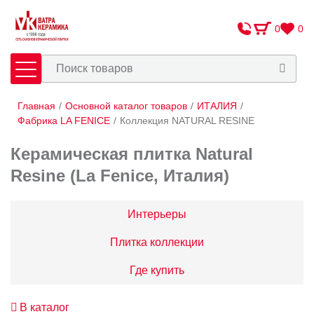
0
0
Главная
/
Основной каталог товаров
/
ИТАЛИЯ
/
Плитка
Сантехника
Фабрика LA FENICE
/
Коллекция NATURAL RESINE
Керамическая плитка Natural
Оплата и доставка
Resine (La Fenice, Италия)
Сотрудничество
О Компании
Интерьеры
Контакты
Плитка коллекции
Адреса салонов
Где купить
В каталог