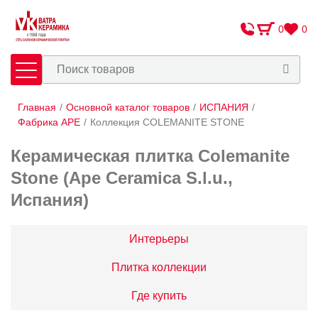
0
0
Главная
/
Основной каталог товаров
/
ИСПАНИЯ
/
Плитка
Сантехника
Фабрика APE
/
Коллекция COLEMANITE STONE
Керамическая плитка Colemanite
Оплата и доставка
Stone (Ape Ceramica S.l.u.,
Сотрудничество
Испания)
О Компании
Контакты
Интерьеры
Плитка коллекции
Адреса салонов
Где купить