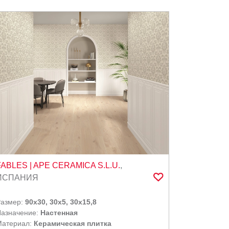
FABLES
| APE CERAMICA S.L.U.
,
ИСПАНИЯ
Размер:
90x30, 30x5, 30x15,8
азначение:
Настенная
Материал:
Керамическая плитка