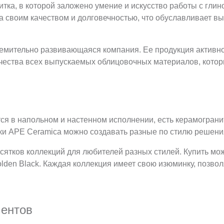
тка, в которой заложено умение и искусство работы с гли
а своим качеством и долговечностью, что обуславливает в
емительно развивающаяся компания. Ее продукция активно 
ачества всех выпускаемых облицовочных материалов, котор
ся в напольном и настенном исполнении, есть керамограни
тки APE Ceramica можно создавать разные по стилю реше
ятков коллекций для любителей разных стилей. Купить мож
, Golden Black. Каждая коллекция имеет свою изюминку, поз
ентов