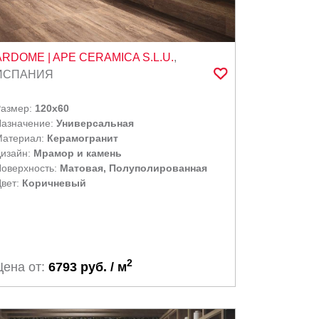
ARDOME
| APE CERAMICA S.L.U.
,
ИСПАНИЯ
Размер:
120x60
азначение:
Универсальная
Материал:
Керамогранит
изайн:
Мрамор и камень
оверхность:
Матовая, Полуполированная
вет:
Коричневый
2
Цена от:
6793 руб. / м