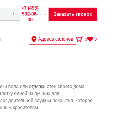
+7 (495)
532-06-
Заказать звонок
30
ы
Адреса салонов
0
0
дки пола или отделки стен своего дома.
литку одной из лучших для
алог длительной службы покрытия, которое
енным красителям.