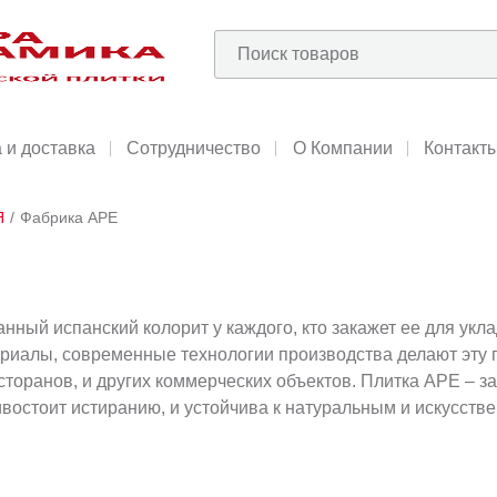
 и доставка
Сотрудничество
О Компании
Контакт
Я
/
Фабрика APE
нный испанский колорит у каждого, кто закажет ее для укла
риалы, современные технологии производства делают эту п
торанов, и других коммерческих объектов. Плитка APE – з
ивостоит истиранию, и устойчива к натуральным и искусств