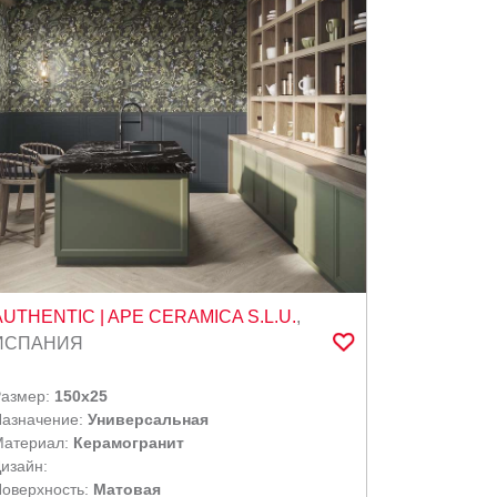
AUTHENTIC
| APE CERAMICA S.L.U.
,
ИСПАНИЯ
Размер:
150x25
азначение:
Универсальная
Материал:
Керамогранит
изайн:
оверхность:
Матовая