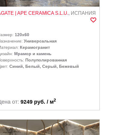
AGATE
| APE CERAMICA S.L.U.
,
ИСПАНИЯ
Размер:
120x60
азначение:
Универсальная
Материал:
Керамогранит
изайн:
Мрамор и камень
оверхность:
Полуполированная
вет:
Синий, Белый, Серый, Бежевый
2
Цена от:
9249 руб. / м