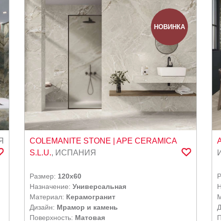
НОВИНКА
Я
COLEMANITE STONE
| APE CERAMICA
S.L.U.
,
ИСПАНИЯ
Размер:
120x60
Назначение:
Универсальная
Н
Материал:
Керамогранит
Дизайн:
Мрамор и камень
Д
Поверхность:
Матовая
П