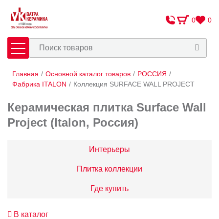
0
0
Главная
/
Основной каталог товаров
/
РОССИЯ
/
Плитка
Сантехника
Фабрика ITALON
/
Коллекция SURFACE WALL PROJECT
Керамическая плитка Surface Wall
Оплата и доставка
Project (Italon, Россия)
Сотрудничество
О Компании
Интерьеры
Контакты
Плитка коллекции
Адреса салонов
Где купить
В каталог