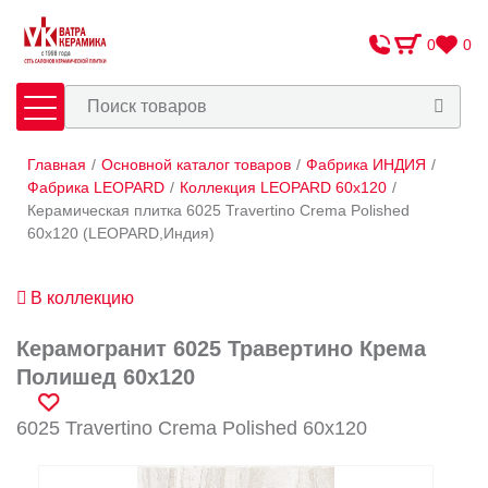
0
0
Главная
/
Основной каталог товаров
/
Фабрика ИНДИЯ
/
Плитка
Сантехника
Фабрика LEOPARD
/
Коллекция LEOPARD 60x120
/
Керамическая плитка 6025 Travertino Crema Polished
60x120 (LEOPARD,Индия)
Оплата и доставка
Сотрудничество
В коллекцию
О Компании
Керамогранит 6025 Травертино Крема
Контакты
Полишед 60x120
Адреса салонов
6025 Travertino Crema Polished 60x120