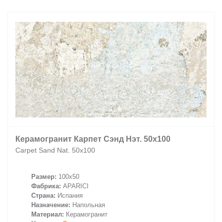
Заказать звонок
+7 (495) 532-06-30
internet@kdv.ru
Керамогранит Карпет Сэнд Нэт. 50х100
Carpet Sand Nat. 50х100
Размер:
100x50
Фабрика:
APARICI
Страна:
Испания
Назначение:
Напольная
Материал:
Керамогранит