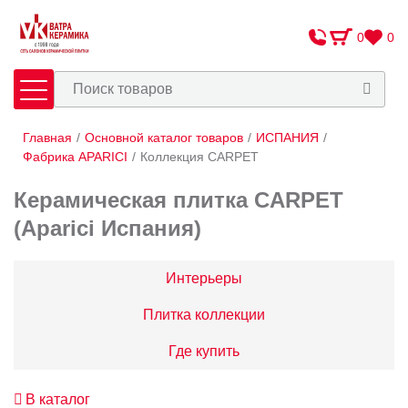
0
0
Главная
/
Основной каталог товаров
/
ИСПАНИЯ
/
Плитка
Сантехника
Фабрика APARICI
/
Коллекция CARPET
Керамическая плитка CARPET
Оплата и доставка
(Aparici Испания)
Сотрудничество
О Компании
Интерьеры
Контакты
Плитка коллекции
Адреса салонов
Где купить
В каталог