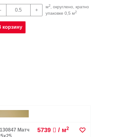
2
м
, округлено, кратно
2
упаковке 0,5 м
В корзину
2
5739
/ м
130847 Матч
Керамичес
25x25
Миднай