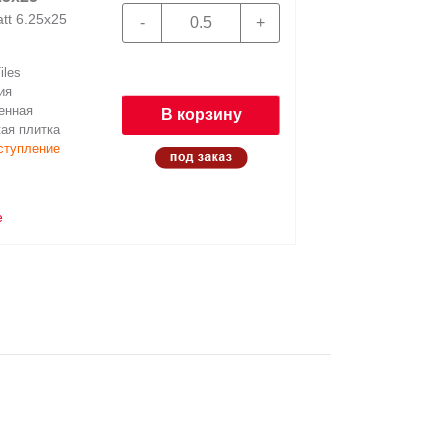
tt 6.25x25
130848 Match
iles
Ф
ия
енная
На
В корзину
ая плитка
Матери
ступление
Н
е