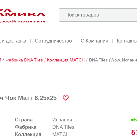
 и доставка
Сотрудничество
О Компании
Контакт
Я
/
Фабрика DNA Tiles
/
Коллекция MATCH
/
DNA Tiles (Wow, Испани
ч Чок Матт 6.25x25
Страна
Испания
В
Фабрика
DNA Tiles
5
Коллекция
MATCH