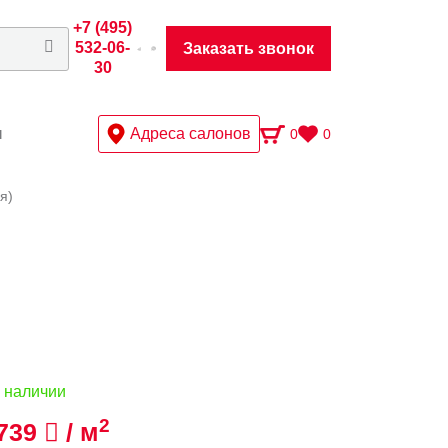
+7 (495)
532-06-
Заказать звонок
30
ы
Адреса салонов
0
0
я)
 наличии
2
739
/ м