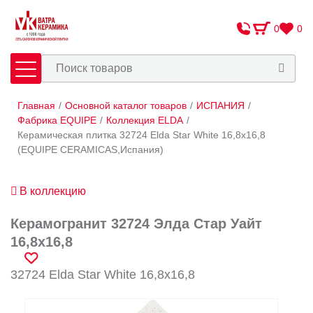
0
0
Главная
/
Основной каталог товаров
/
ИСПАНИЯ
/
Плитка
Сантехника
Фабрика EQUIPE
/
Коллекция ELDA
/
Керамическая плитка 32724 Elda Star White 16,8x16,8
(EQUIPE CERAMICAS,Испания)
Оплата и доставка
Сотрудничество
В коллекцию
О Компании
Керамогранит 32724 Элда Стар Уайт
Контакты
16,8x16,8
Адреса салонов
32724 Elda Star White 16,8x16,8