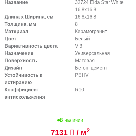
Название
32724 Elda Star White
16,8x16,8
Длина х Ширина, см
16,8x16,8
Толщина, мм
8
Материал
Керамогранит
Цвет
Белый
Вариативность цвета
V 3
Назначение
Универсальная
Поверхность
Матовая
Дизайн
Бетон, цемент
Устойчивость к
PEI IV
истиранию
Коэффициент
R10
антискольжения
В наличии
2
7131
/ м