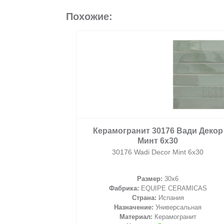
Похожие:
2
/ м
Керамогранит 30176 Вади Декор
Минт 6х30
30176 Wadi Decor Mint 6х30
Размер:
30x6
корзину
Фабрика:
EQUIPE CERAMICAS
Страна:
Испания
Назначение:
Универсальная
Материал:
Керамогранит