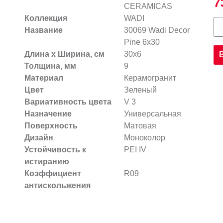
7
CERAMICAS
Коллекция
WADI
Название
30069 Wadi Decor
Pine 6х30
Длина х Ширина, см
30x6
Толщина, мм
9
Материал
Керамогранит
Цвет
Зеленый
Вариативность цвета
V 3
Назначение
Универсальная
Поверхность
Матовая
Дизайн
Моноколор
Устойчивость к
PEI IV
истиранию
Коэффициент
R09
антискольжения