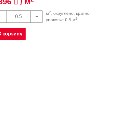
396
/ м
2
м
, округлено, кратно
2
упаковке 0,5 м
В корзину