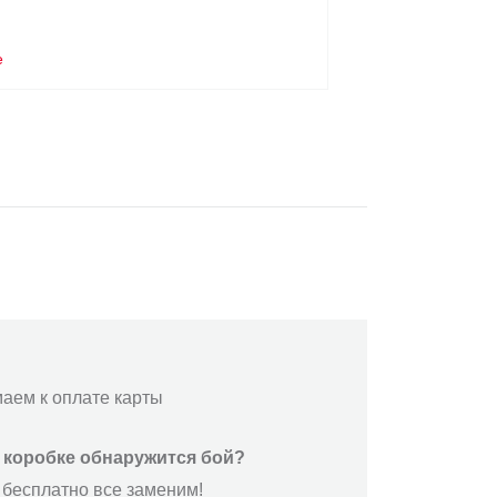
Н
е
маем к оплате карты
й коробке обнаружится бой?
 бесплатно все заменим!