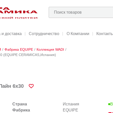
 и доставка
Сотрудничество
О Компании
Контакт
Я
/
Фабрика EQUIPE
/
Коллекция WADI
/
х30 (EQUIPE CERAMICAS,Испания)
Пайн 6х30
Страна
Испания
В
Фабрика
EQUIPE