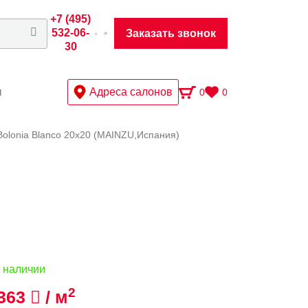
+7 (495)
532-06-
Заказать звонок
30
ы
Адреса салонов
0
0
Bolonia Blanco 20х20 (MAINZU,Испания)
 наличии
2
363
/ м