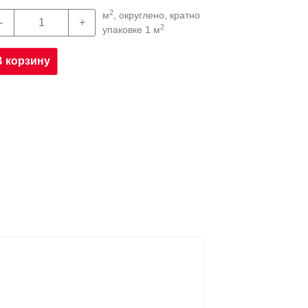
2
м
, округлено, кратно
2
упаковке 1 м
В корзину