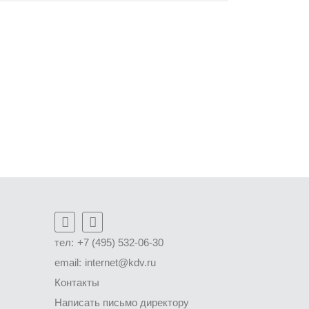
тел:
+7 (495) 532-06-30
email:
internet@kdv.ru
Контакты
Написать письмо директору