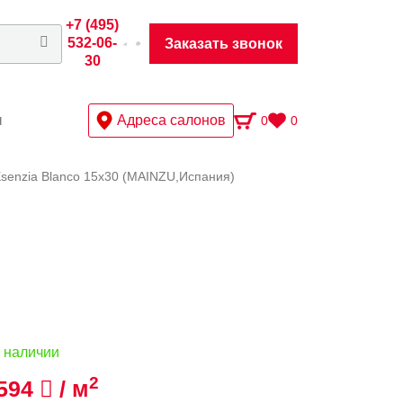
+7 (495)
532-06-
Заказать звонок
30
ы
Адреса салонов
0
0
senzia Blanco 15х30 (MAINZU,Испания)
 наличии
2
594
/ м