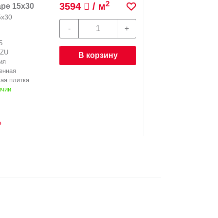
2
3594
/ м
ре 15х30
Плитк
5х30
5
ZU
В корзину
ия
енная
На
ая плитка
Матери
ичии
Н
е