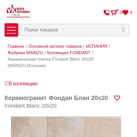
0
0
Главная
/
Основной каталог товаров
/
ИСПАНИЯ
/
Плитка
Сантехника
Фабрика MAINZU
/
Коллекция FONDANT
/
Керамическая плитка Fondant Blanc 20х20
(MAINZU,Испания)
Оплата и доставка
Сотрудничество
В коллекцию
О Компании
Керамогранит Фондан Блан 20х20
Контакты
Fondant Blanc 20х20
Адреса салонов