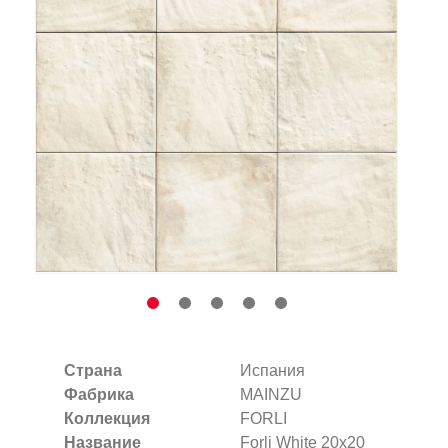
Заказать звонок
+7 (495) 532-06-30
internet@kdv.ru
Страна
Испания
Фабрика
MAINZU
Коллекция
FORLI
Название
Forli White 20х20