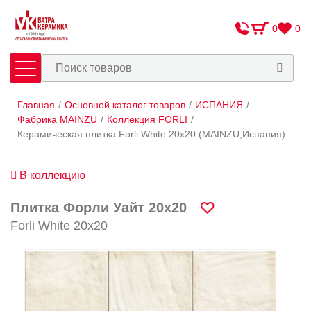
0
0
Главная
/
Основной каталог товаров
/
ИСПАНИЯ
/
Плитка
Сантехника
Фабрика MAINZU
/
Коллекция FORLI
/
Керамическая плитка Forli White 20х20 (MAINZU,Испания)
Оплата и доставка
В коллекцию
Сотрудничество
О Компании
Плитка Форли Уайт 20х20
Forli White 20х20
Контакты
Адреса салонов