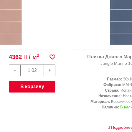
2
4362
/ м
Плитка Джангл Мар
Jungle Marine 1
Размер:
30x1
Фабрика:
MAIN
В корзину
Страна:
Испан
Назначение:
Наст
Материал:
Керамическ
Наличие:
В нал
Подробне