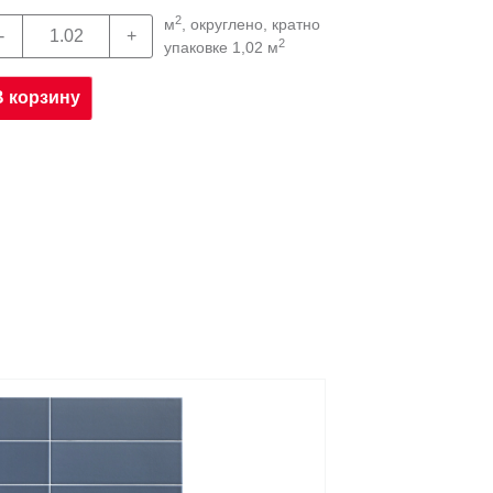
2
м
, округлено, кратно
2
упаковке 1,02 м
В корзину