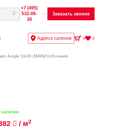
+7 (495)
532-06-
Заказать звонок
30
ы
Адреса салонов
0
0
apis Jungle 10х30 (MAINZU,Испания)
 наличии
2
382
/ м