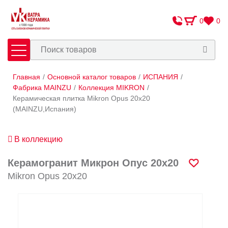
0
0
Главная
/
Основной каталог товаров
/
ИСПАНИЯ
/
Плитка
Сантехника
Фабрика MAINZU
/
Коллекция MIKRON
/
Керамическая плитка Mikron Opus 20х20
(MAINZU,Испания)
Оплата и доставка
Сотрудничество
В коллекцию
О Компании
Керамогранит Микрон Опус 20х20
Контакты
Mikron Opus 20х20
Адреса салонов